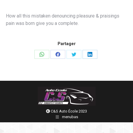
How all this mistaken denouncing pleasure & praisings
pain was born give you a complete.
Partager
Partager
Partager
Partager
Partager
sur
sur
sur
sur
WhatsApp
Facebook
Twitter
LinkedIn
C&S Auto École 2023
menubas